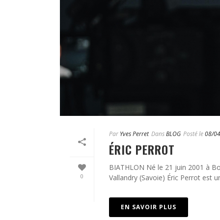
Par
Yves Perret
Dans
BLOG
Posté le
08/0
ÉRIC PERROT
BIATHLON Né le 21 juin 2001 à Bo
0
Vallandry (Savoie) Éric Perrot est un 
EN SAVOIR PLUS