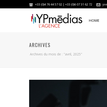
+33 (0)4 76 44 57 02 | +33 (0)6 07 31 62 72
yv
HOME
ARCHIVES
Archives du mois de : "avril, 2025"