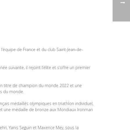
 l’équipe de France et du club Saint-Jean-de-
suivante, il rejoint l’élite et s’offre un premier
c un titre de champion du monde 2022 et une
ts du monde.
çais médaillés olympiques en triathlon individuel,
S et une médaille de bronze aux Mondiaux Ironman
 Gehri, Yanis Seguin et Maxence Mey, sous la