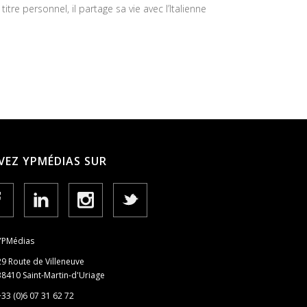
tre personnel, il partage sa vie avec l’Italienne
VEZ YPMÉDIAS SUR
YPMédias
29 Route de Villeneuve
38410 Saint-Martin-d'Uriage
+33 (0)6 07 31 62 72