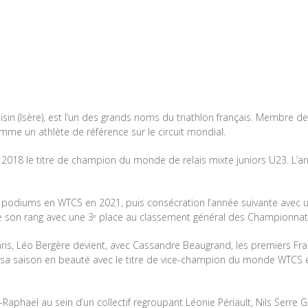
sin (Isère), est l’un des grands noms du triathlon français. Membre de
mme un athlète de référence sur le circuit mondial.
2018 le titre de champion du monde de relais mixte juniors U23. L’année 
ers podiums en WTCS en 2021, puis consécration l’année suivante ave
e son rang avec une 3ᵉ place au classement général des Championna
ris, Léo Bergère devient, avec Cassandre Beaugrand, les premiers Fran
ut sa saison en beauté avec le titre de vice-champion du monde WTC
t-Raphaël au sein d’un collectif regroupant Léonie Périault, Nils Serre