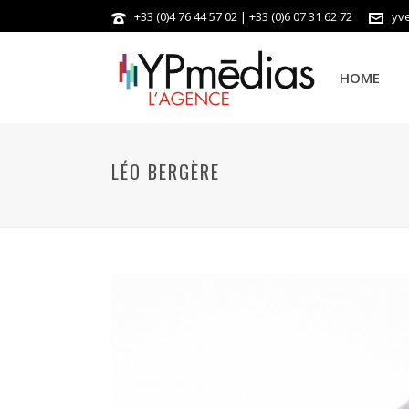
+33 (0)4 76 44 57 02 | +33 (0)6 07 31 62 72
yv
HOME
LÉO BERGÈRE