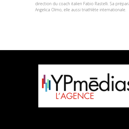
direction du coach italien Fabio Rastelli. Sa prépara
Angelica Olmo, elle aussi triathlète internationale.