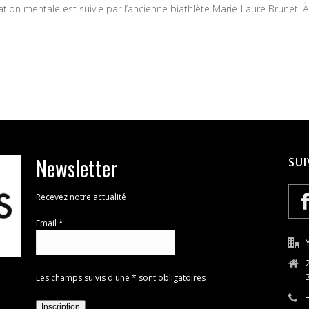
tion mentale est suivie par l’ancienne biathlète Marie-Laure Brunet. À ti
Newsletter
SUI
Recevez notre actualité
Email *
Les champs suivis d'une * sont obligatoires