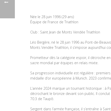
Née le 28 juin 1996 (29 ans)
Équipe de France de Triathlon
Club : Saint Jean de Monts Vendée Triathlon
Léo Bergère, né le 28 juin 1996 au Pont-de-Beauvoi
Monts Vendée Triathlon, il s’impose aujourd’hui co
Prometteur dès la catégorie espoir, il décroche en 
sacre mondial par équipes en relais mixte.
Sa progression individuelle est régulière : premi
médaille d’or européenne à Munich. 2023 confirm
L’année 2024 marque un tournant historique : à Pa
décrochant le bronze devant son public. Il concl
70.3 de Taupō.
Sergent dans l’armée française, il s’entraîne à Sain