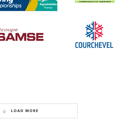
AMPIONNATS DU MONDE
COMMUNAUTÉ DE COMMUNES
D’AVIRON 2015
OISANS
ION ÉDITORIALE
,
OPÉRATIONS
CRÉATION ÉDITORIALE
,
RELATIONS
IAS
,
STRATÉGIE ET CONSEIL
PRESSE
,
STRATÉGIE ET CONSEIL
SAMSE
COURCHEVEL
CRÉATION ÉDITORIALE
CRÉATION ÉDITORIALE
LOAD MORE