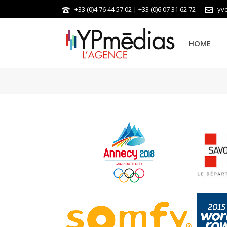
+33 (0)4 76 44 57 02 | +33 (0)6 07 31 62 72
yv
HOME
ANNECY 2018
CRÉATION ÉDITORIALE