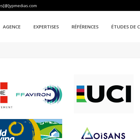
es[@]ypmedias.com
AGENCE
EXPERTISES
RÉFÉRENCES
ÉTUDES DE 
AVIRON, LE LIVRE
UCI
CRÉATION ÉDITORIALE
CRÉATION ÉDITORIALE
,
STRATÉGIE E
CONSEIL